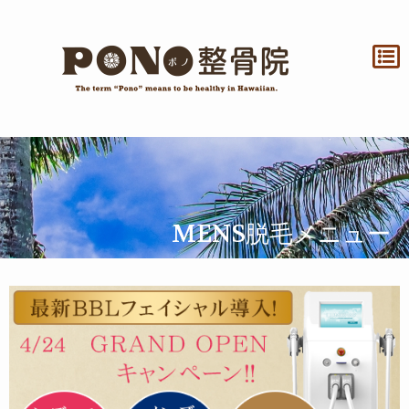
内
容
を
ス
キ
ッ
プ
MENS脱毛メニュー